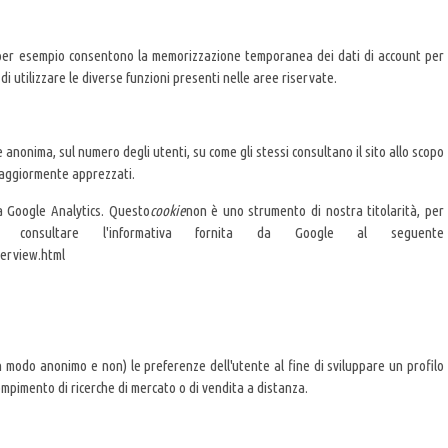
, per esempio consentono la memorizzazione temporanea dei dati di account per
di utilizzare le diverse funzioni presenti nelle aree riservate.
e anonima, sul numero degli utenti, su come gli stessi consultano il sito allo scopo
 maggiormente apprezzati.
ia Google Analytics. Questo
cookie
non è uno strumento di nostra titolarità, per
ile consultare l'informativa fornita da Google al seguente
overview.html
(in modo anonimo e non) le preferenze dell'utente al fine di sviluppare un profilo
compimento di ricerche di mercato o di vendita a distanza.