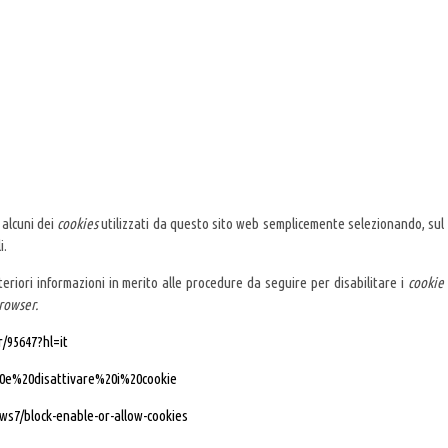
 alcuni dei
cookies
utilizzati da questo sito web semplicemente selezionando, sul
i.
eriori informazioni in merito alle procedure da seguire per disabilitare i
cookie
rowser.
/95647?hl=it
%20e%20disattivare%20i%20cookie
ows7/block-enable-or-allow-cookies