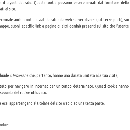
 e il layout del sito. Questi cookie possono essere inviati dal fornitore dello
ti al sito.
rminale anche cookie inviati da siti o da web server diversi (c.d. terze parti), sui
ppe, suoni, specifici link a pagine di altri domini) presenti sul sito che l'utente
hiude il
browser
e che, pertanto, hanno una durata limitata alla tua visita;
izzato per navigare in Internet per un tempo determinato. Questi cookie hanno
 seconda del cookie utilizzato.
e essi appartengano al titolare del sito web o ad una terza parte.
ookie: