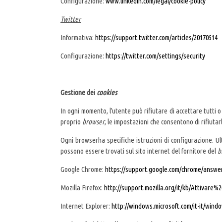
Configurazione:
www.linkedin.com/legal/cookie-policy
Twitter
Informativa:
https://support.twitter.com/articles/20170514
Configurazione:
https://twitter.com/settings/security
Gestione dei
cookies
In ogni momento, l’utente può rifiutare di accettare tutti o
proprio
browser
, le impostazioni che consentono di rifiutarl
Ogni browserha specifiche istruzioni di configurazione. Ult
possono essere trovati sul sito internet del fornitore del
b
Google Chrome:
https://support.google.com/chrome/answer
Mozilla Firefox:
http://support.mozilla.org/it/kb/Attivare
Internet Explorer:
http://windows.microsoft.com/it-it/wind