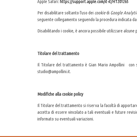
Apple Safari:
https://support.apple.com/it-it/HT201265
Per disabilitare soltanto l’uso dei
cookie
di
Google Analyti
seguente collegamento seguendo la procedura
indicata d
Disabilitando i cookie, è ancora possibile utilizzare alcune 
Titolare del trattamento
Il Titolare del trattamento è Gian Mario Ampollini con s
studio@ampollini.it.
Modifiche alla cookie policy
Il Titolare del trattamento si riserva la facoltà di apporta
accetta di essere vincolato a tali eventuali e future revi
informato su eventuali variazioni.