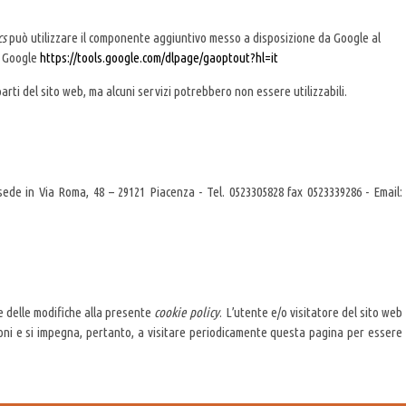
cs
può utilizzare il componente aggiuntivo messo a disposizione da Google al
a Google
https://tools.google.com/dlpage/gaoptout?hl=it
parti del sito web, ma alcuni servizi potrebbero non essere utilizzabili.
ede in Via Roma, 48 – 29121 Piacenza - Tel. 0523305828 fax 0523339286 - Email:
re delle modifiche alla presente
cookie policy
. L’utente e/o visitatore del sito web
sioni e si impegna, pertanto, a visitare periodicamente questa pagina per essere