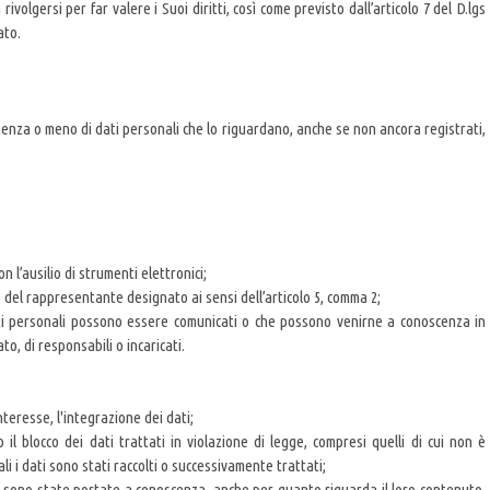
ivolgersi per far valere i Suoi diritti, così come previsto dall’articolo 7 del D.lgs
ato.
stenza o meno di dati personali che lo riguardano, anche se non ancora registrati,
n l’ausilio di strumenti elettronici;
i e del rappresentante designato ai sensi dell’articolo 5, comma 2;
dati personali possono essere comunicati o che possono venirne a conoscenza in
o, di responsabili o incaricati.
nteresse, l'integrazione dei dati;
il blocco dei dati trattati in violazione di legge, compresi quelli di cui non è
li i dati sono stati raccolti o successivamente trattati;
e b) sono state portate a conoscenza, anche per quanto riguarda il loro contenuto,