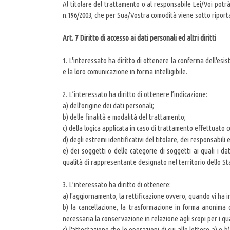
Al titolare del trattamento o al responsabile Lei/Voi potrà r
n.196/2003, che per Sua/Vostra comodità viene sotto riport
Art. 7 Diritto di accesso ai dati personali ed altri diritti
1. L'interessato ha diritto di ottenere la conferma dell'esi
e la loro comunicazione in forma intelligibile.
2. L’interessato ha diritto di ottenere l’indicazione:
a) dell’origine dei dati personali;
b) delle finalità e modalità del trattamento;
c) della logica applicata in caso di trattamento effettuato co
d) degli estremi identificativi del titolare, dei responsabil
e) dei soggetti o delle categorie di soggetti ai quali i 
qualità di rappresentante designato nel territorio dello Stat
3. L’interessato ha diritto di ottenere:
a) l'aggiornamento, la rettificazione ovvero, quando vi ha i
b) la cancellazione, la trasformazione in forma anonima o 
necessaria la conservazione in relazione agli scopi per i qua
c) l'attestazione che le operazioni di cui alle lettere a) 