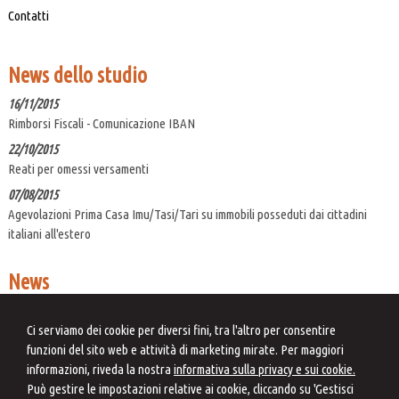
Contatti
News dello studio
16/11/2015
Rimborsi Fiscali - Comunicazione IBAN
22/10/2015
Reati per omessi versamenti
07/08/2015
Agevolazioni Prima Casa Imu/Tasi/Tari su immobili posseduti dai cittadini
italiani all'estero
News
06/08/2026
Correzione errori contabili: una soluzione di compromesso
Ci serviamo dei cookie per diversi fini, tra l'altro per consentire
funzioni del sito web e attività di marketing mirate. Per maggiori
07/08/2026
informazioni, riveda la nostra
informativa sulla privacy e sui cookie.
Cooperative compliance: la mappatura dei rischi fiscali derivanti
Può gestire le impostazioni relative ai cookie, cliccando su 'Gestisci
dall'applicazione dei principi contabili